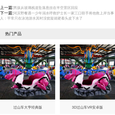
上一篇:
男孩从玻璃栈道坠落悬挂在半空景区回应
下一篇:
河滨野餐遇一少年溺水呼救护士长一家三口联手将他救上岸当事
人：平常只在泳池游水其时没犹疑就硬着头皮下水了
热门产品
过山车大亨经典版
3D过山车VR安卓版