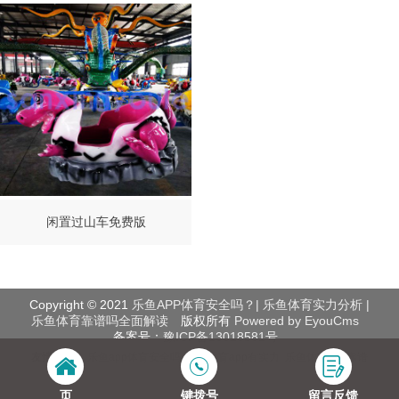
闲置过山车免费版
Copyright © 2021
乐鱼APP体育安全吗？| 乐鱼体育实力分析 |
乐鱼体育靠谱吗全面解读
版权所有
Powered by EyouCms
备案号：
豫ICP备13018581号
友情链接：
乐鱼app体育安全吗
乐鱼体育app有实力
乐鱼体育app靠谱
吗
页
键拨号
留言反馈