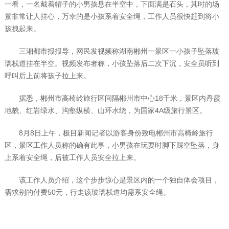
一看，一名戴着帽子的小男孩悬在半空中，下面满是石头，其时的场
景非常让人挂心，万幸的是小孩系着安全绳，工作人员很快赶到将小
孩拽起来。
三湘都市报报导，网民发视频称湖南郴州一景区一小孩子坠落玻
璃栈道挂在半空。视频发布者称，小孩坠落后二次下沉，安全员听到
呼叫后上前将孩子拉上来。
据悉，郴州市高椅岭旅行区间隔郴州市中心18千米，景区内丹霞
地貌、红岩绿水、沟壑纵横、山环水绕，为国家4A级旅行景区。
8月8日上午，极目新闻记者以游客身份致电郴州市高椅岭旅行
区，景区工作人员称的确有此事，小男孩在玩耍时脚下踩空坠落，身
上系着安全绳，后被工作人员安全拉上来。
该工作人员介绍，这个步步惊心是景区内的一个独自体会项目，
需求别的付费50元，行走该玻璃栈道均需系安全绳。